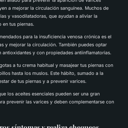
en aliado para prevenir la aparición de varices
yen a mejorar la circulación sanguínea. Muchos de
ias y vasodilatadoras, que ayudan a aliviar la
 en tus piernas.
mendados para la insuficiencia venosa crónica es el
nas y mejorar la circulación. También puedes optar
n antioxidantes y con propiedades antiinflamatorias.
gotas a tu crema habitual y masajear tus piernas con
llos hasta los muslos. Este hábito, sumado a la
estar de tus piernas y a prevenir varices.
que los aceites esenciales pueden ser una gran
ara prevenir las varices y deben complementarse con
eros síntomas y realiza chequeos