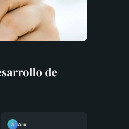
esarrollo de
Alix
A