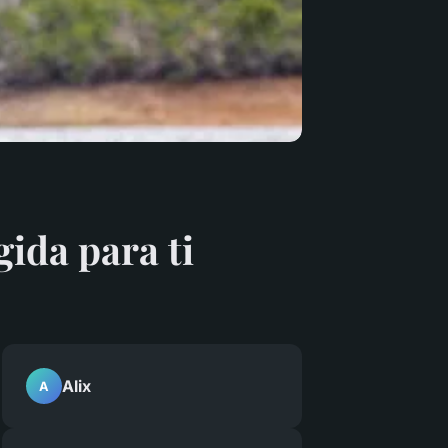
gida para ti
Alix
A